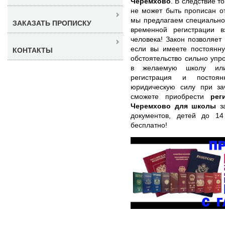
Черемхово
. В следствие т
не может быть прописан о
мы предлагаем специально
ЗАКАЗАТЬ ПРОПИСКУ
временной регистрации 
человека! Закон позволяет
если вы имеете постоянну
КОНТАКТЫ
обстоятельство сильно упр
в желаемую школу или
регистрация и постоя
юридическую силу при за
сможете приобрести
рег
Черемхово для школы
за
документов, детей до 1
бесплатно!